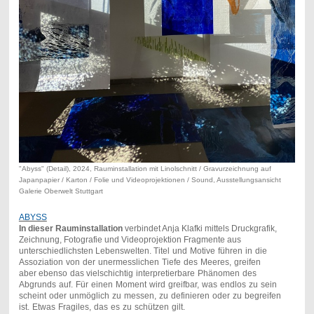
"Abyss" (Detail), 2024, Rauminstallation mit Linolschnitt / Gravurzeichnung auf
Japanpapier / Karton / Folie und Videoprojektionen / Sound, Ausstellungsansicht
Galerie Oberwelt Stuttgart
ABYSS
In dieser Rauminstallation
verbindet Anja Klafki mittels Druckgrafik,
Zeichnung, Fotografie und Videoprojektion Fragmente aus
unterschiedlichsten Lebenswelten.
Titel und Motive führen in die
Assoziation von der unermesslichen Tiefe des Meeres, greifen
aber
ebenso das
vielschichtig interpretierbare Phänomen des
Abgrunds auf.
Für einen Moment wird greifbar, was endlos zu sein
scheint oder unmöglich zu messen, zu definieren oder zu begreifen
ist.
Etwas Fragiles, das es zu schützen gilt.