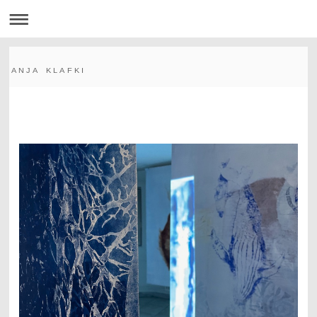
A N J A K L A F K I