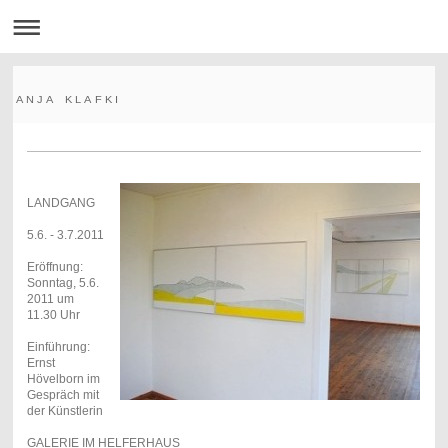
A N J A K L A F K I
LANDGANG
5.6. - 3.7.2011
Eröffnung:
Sonntag, 5.6.
2011 um
11.30 Uhr
Einführung:
Ernst
Hövelborn im
Gespräch mit
der Künstlerin
GALERIE IM HELFERHAUS