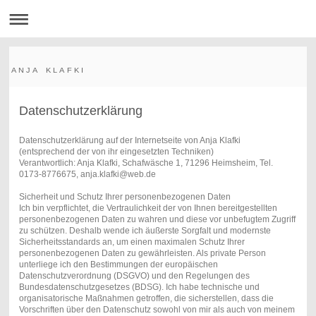
A N J A K L A F K I
Datenschutzerklärung
Datenschutzerklärung auf der Internetseite von Anja Klafki
(entsprechend der von ihr eingesetzten Techniken)
Verantwortlich: Anja Klafki, Schafwäsche 1, 71296 Heimsheim, Tel.
0173-8776675, anja.klafki@web.de
Sicherheit und Schutz Ihrer personenbezogenen Daten
Ich bin verpflichtet, die Vertraulichkeit der von Ihnen bereitgestellten
personenbezogenen Daten zu wahren und diese vor unbefugtem Zugriff
zu schützen. Deshalb wende ich äußerste Sorgfalt und modernste
Sicherheitsstandards an, um einen maximalen Schutz Ihrer
personenbezogenen Daten zu gewährleisten. Als private Person
unterliege ich den Bestimmungen der europäischen
Datenschutzverordnung (DSGVO) und den Regelungen des
Bundesdatenschutzgesetzes (BDSG). Ich habe technische und
organisatorische Maßnahmen getroffen, die sicherstellen, dass die
Vorschriften über den Datenschutz sowohl von mir als auch von meinem