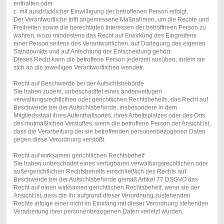
enthalten oder
c. mit ausdrücklicher Einwilligung der betroffenen Person erfolgt.
Der Verantwortliche trifft angemessene Maßnahmen, um die Rechte und
Freiheiten sowie die berechtigten Interessen der betroffneen Person zu
wahren, wozu mindestens das Recht auf Erwirkung des Eingreifens
einer Person seitens des Verantwortlichen, auf Darlegung des eigenen
Satndpunkts und auf Anfechtung der Entscheidung gehört.
Dieses Recht kann die betroffene Person jederzeit ausüben, indem sie
sich an die jeweiligen Verantwortlichen wendetr.
Recht auf Beschwerde bei der Aufsichtsbehörde
Sie haben zudem, unbeschadftet eines anderweitugen
verwaltungsrechtlcihen oder gerichtlichen Rechtsbehelfs, das Recht auf
Beschwerde bei der Aufsichtsbehörde, insbesondere in dem
Mitgliedsstaat ihres Aufenthaltsortes, ihres Arbeitsplatzes oder des Orts
des mutmaßlichen Verstoßes, wenn die betroffene Person der Ansicht ist,
dass die Verarbeitung der sie betreffenden personenbezogenen Daten
gegen diese Verordnung verstößt.
Recht auf wirksamen gerichtlichen Rechtsbehelf
Sie haben unbeschadet eines verfügbaren verwaltungsrechtlichen oder
außergerichtlichen Rechtsbehelfs einschließlich des Rechts auf
Beschwerde bei der Aufsichtsbehörde gemäß Artikel 77 DSGVO das
Recht auf einen wirksamen gerichtlichen Rechtsbehelf, wenn sie der
Ansicht ist, dass die ihr aufgrund dieser Verordnung zustehenden
Rechte infolge einer nicht im Einklang mit dieser Verordnung stehenden
Verarbeitung ihrer personenbezogenen Daten verletzt wurden.