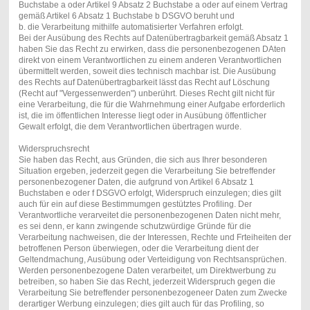
Buchstabe a oder Artikel 9 Absatz 2 Buchstabe a oder auf einem Vertrag
gemäß Artikel 6 Absatz 1 Buchstabe b DSGVO beruht und
b. die Verarbeitung mithilfe automatisierter Verfahren erfolgt.
Bei der Ausübung des Rechts auf Datenübertragbarkeit gemäß Absatz 1
haben Sie das Recht zu erwirken, dass die personenbezogenen DAten
direkt von einem Verantwortlichen zu einem anderen Verantwortlichen
übermittelt werden, soweit dies technisch machbar ist. Die Ausübung
des Rechts auf Datenübertragbarkeit lässt das Recht auf Löschung
(Recht auf "Vergessenwerden") unberührt. Dieses Recht gilt nicht für
eine Verarbeitung, die für die Wahrnehmung einer Aufgabe erforderlich
ist, die im öffentlichen Interesse liegt oder in Ausübung öffentlicher
Gewalt erfolgt, die dem Verantwortlichen übertragen wurde.
Widerspruchsrecht
Sie haben das Recht, aus Gründen, die sich aus Ihrer besonderen
Situation ergeben, jederzeit gegen die Verarbeitung Sie betreffender
personenbezogener Daten, die aufgrund von Artikel 6 Absatz 1
Buchstaben e oder f DSGVO erfolgt, Widerspruch einzulegen; dies gilt
auch für ein auf diese Bestimmumgen gestütztes Profiling. Der
Verantwortliche verarveitet die personenbezogenen Daten nicht mehr,
es sei denn, er kann zwingende schutzwürdige Gründe für die
Verarbeitung nachweisen, die der Interessen, Rechte und Frteiheiten der
betroffenen Person überwiegen, oder die Verarbeitung dient der
Geltendmachung, Ausübung oder Verteidigung von Rechtsansprüchen.
Werden personenbezogene Daten verarbeitet, um Direktwerbung zu
betreiben, so haben Sie das Recht, jederzeit Widerspruch gegen die
Verarbeitung Sie betreffender personenbezogeneer Daten zum Zwecke
derartiger Werbung einzulegen; dies gilt auch für das Profiling, so