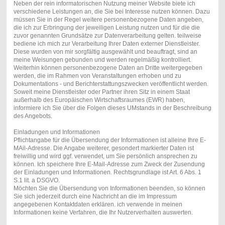
Neben der rein informatorischen Nutzung meiner Website biete ich
verschiedene Leistungen an, die Sie bei Interesse nutzen können. Dazu
müssen Sie in der Regel weitere personenbezogene Daten angeben,
die ich zur Erbringung der jeweiligen Leistung nutzen und für die die
zuvor genannten Grundsätze zur Datenverarbeitung gelten. teilweise
bediene ich mich zur Verarbeitung Ihrer Daten externer Dienstleister.
Diese wurden von mir sorgfältig ausgewählt und beauftragt, sind an
meine Weisungen gebunden und werden regelmäßig kontrolliert.
Weiterhin können personenbezogene Daten an Dritte weitergegeben
werden, die im Rahmen von Veranstaltungen erhoben und zu
Dokumentations - und Berichterstattungszwecken veröffentlicht werden.
Soweit meine Dienstleister oder Partner ihren Sitz in einem Staat
außerhalb des Europäischen Wirtschaftsraumes (EWR) haben,
informiere ich Sie über die Folgen dieses UMstands in der Beschreibung
des Angebots.
Einladungen und Informationen
Pflichtangabe für die Übersendung der Informationen ist alleine Ihre E-
MAil-Adresse. Die Angabe weiterer, gesondert markierter Daten ist
freiwillig und wird ggf. verwendet, um Sie persönlich ansprechen zu
können. Ich speichere Ihre E-Mail-Adresse zum Zweck der Zusendung
der Einladungen und Informationen. Rechtsgrundlage ist Art. 6 Abs. 1
S.1 lit. a DSGVO.
Möchten Sie die Übersendung von Informationen beenden, so können
Sie sich jederzeit durch eine Nachricht an die im Impressum
angegebenen Kontaktdaten erklären. ich verwende in meinen
Informationen keine Verfahren, die Ihr Nutzerverhalten auswerten.