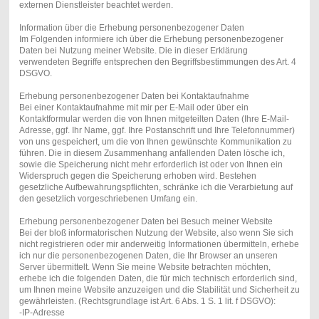
externen Dienstleister beachtet werden.
Information über die Erhebung personenbezogener Daten
Im Folgenden informiere ich über die Erhebung personenbezogener
Daten bei Nutzung meiner Website. Die in dieser Erklärung
verwendeten Begriffe entsprechen den Begriffsbestimmungen des Art. 4
DSGVO.
Erhebung personenbezogener Daten bei Kontaktaufnahme
Bei einer Kontaktaufnahme mit mir per E-Mail oder über ein
Kontaktformular werden die von Ihnen mitgeteilten Daten (Ihre E-Mail-
Adresse, ggf. Ihr Name, ggf. Ihre Postanschrift und Ihre Telefonnummer)
von uns gespeichert, um die von Ihnen gewünschte Kommunikation zu
führen. Die in diesem Zusammenhang anfallenden Daten lösche ich,
sowie die Speicherung nicht mehr erforderlich ist oder von Ihnen ein
Widerspruch gegen die Speicherung erhoben wird. Bestehen
gesetzliche Aufbewahrungspflichten, schränke ich die Verarbietung auf
den gesetzlich vorgeschriebenen Umfang ein.
Erhebung personenbezogener Daten bei Besuch meiner Website
Bei der bloß informatorischen Nutzung der Website, also wenn Sie sich
nicht registrieren oder mir anderweitig Informationen übermitteln, erhebe
ich nur die personenbezogenen Daten, die Ihr Browser an unseren
Server übermittelt. Wenn Sie meine Website betrachten möchten,
erhebe ich die folgenden Daten, die für mich technisch erforderlich sind,
um Ihnen meine Website anzuzeigen und die Stabilität und Sicherheit zu
gewährleisten. (Rechtsgrundlage ist Art. 6 Abs. 1 S. 1 lit. f DSGVO):
-IP-Adresse