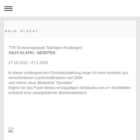
A N J A K L A F K I
TTR Technologiepark Tübingen-Reutlingen
ANJA KLAFKI - GEZEITEN
27.10.2022 - 27.1.2023
In dieser umfangreichen Einzelausstellung zeige ich eine Auswahl aus
verschiedenen Landschaftsserien seit 2006
und meine neue Werkserie "Gezeiten".
Eigens für das Foyer dieses einzigartigen Gebäudes von a+r Architekten
entstand eine raumgreifende Wandinstallation.