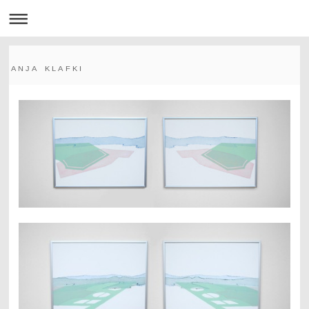
A N J A K L A F K I