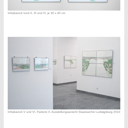
Infrabarock Iund II, III und IV, je 30 x 40 cm
Infrabarock V und VI, Parterre II, Ausstellungsansicht Staatsarchiv Ludwigsburg 2010